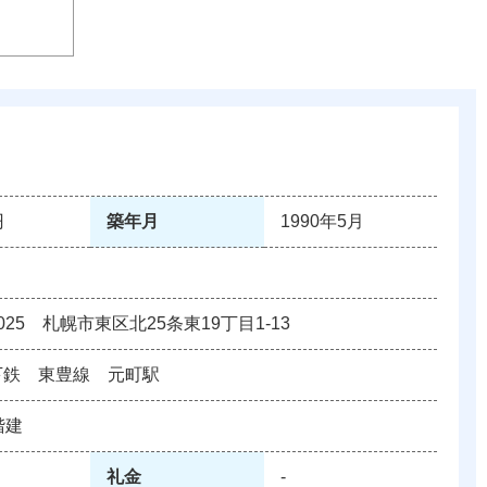
円
築年月
1990年5月
0025 札幌市東区北25条東19丁目1-13
下鉄 東豊線 元町駅
階建
礼金
‐