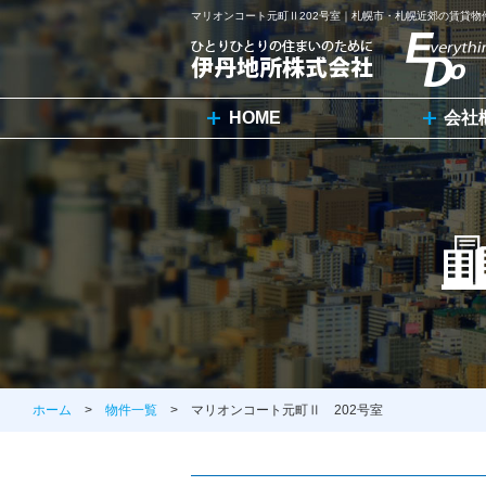
マリオンコート元町Ⅱ202号室｜札幌市・札幌近郊の賃貸
HOME
会社
ホーム
>
物件一覧
> マリオンコート元町Ⅱ 202号室