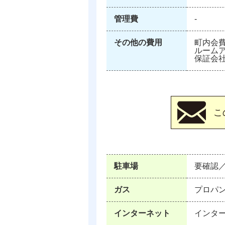
管理費
‐
その他の費用
町内会費
ルームア
保証会
駐車場
要確認
ガス
プロパ
インターネット
インタ