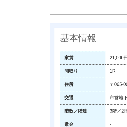
基本情報
家賃
21,000
間取り
1R
住所
〒065-
交通
市営地
階数／階建
3階／2
敷金
‐