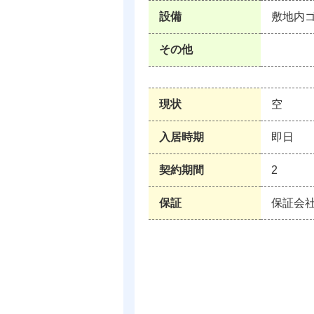
設備
敷地内
その他
現状
空
入居時期
即日
契約期間
2
保証
保証会