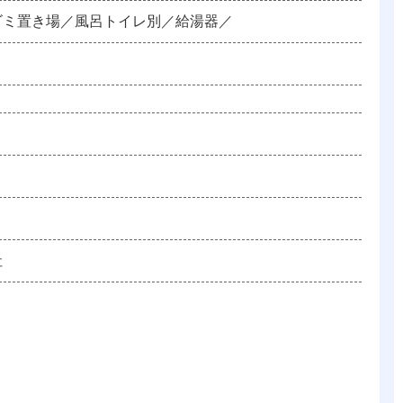
ゴミ置き場／風呂トイレ別／給湯器／
社