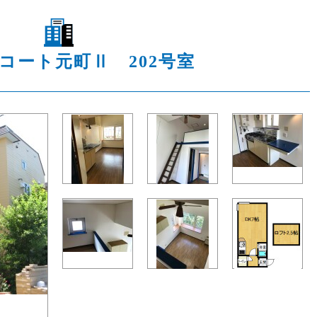
コート元町Ⅱ 202号室